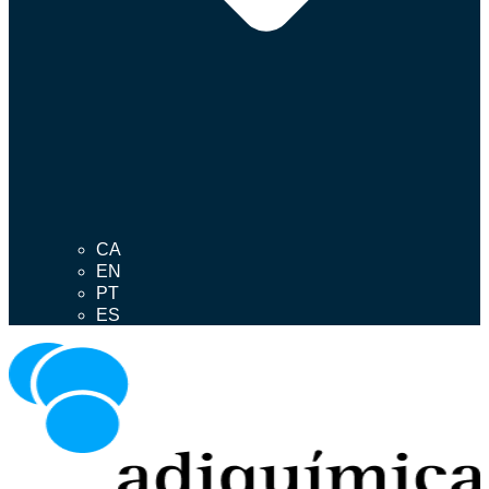
CA
EN
PT
ES