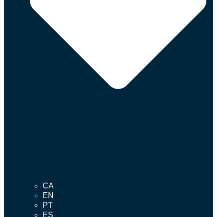
CA
EN
PT
ES