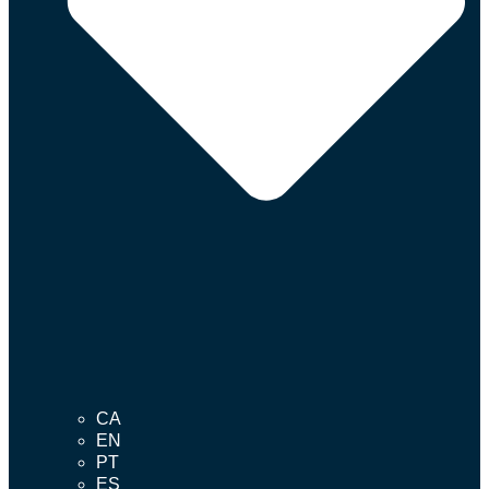
CA
EN
PT
ES