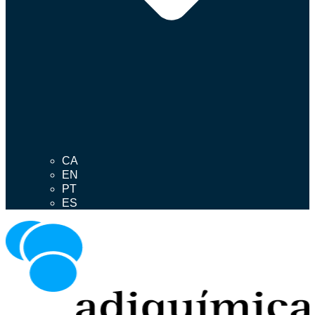
CA
EN
PT
ES