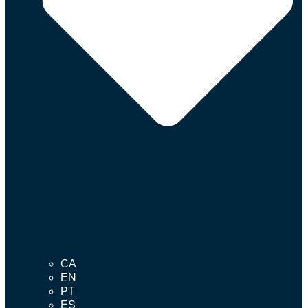
CA
EN
PT
ES