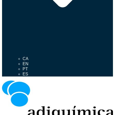
CA
EN
PT
ES