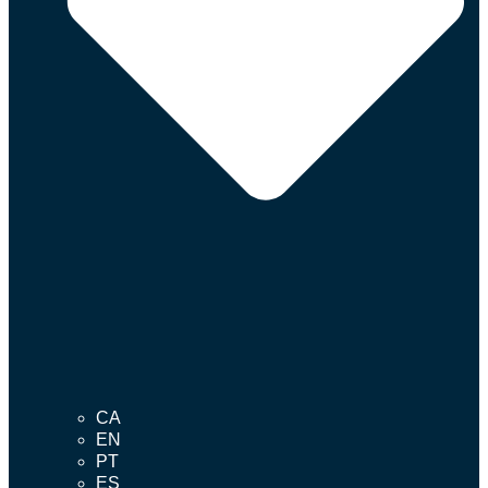
CA
EN
PT
ES