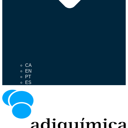
CA
EN
PT
ES